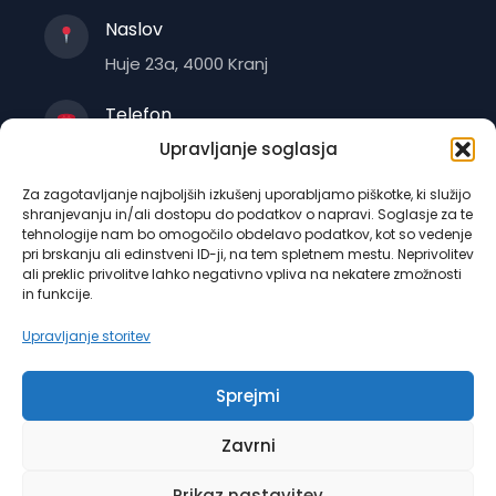
Naslov
Huje 23a, 4000 Kranj
Telefon
+386 4 235 1470
Upravljanje soglasja
Za zagotavljanje najboljših izkušenj uporabljamo piškotke, ki služijo
E-pošta
shranjevanju in/ali dostopu do podatkov o napravi. Soglasje za te
info@auris.si
tehnologije nam bo omogočilo obdelavo podatkov, kot so vedenje
pri brskanju ali edinstveni ID-ji, na tem spletnem mestu. Neprivolitev
ali preklic privolitve lahko negativno vpliva na nekatere zmožnosti
Delovni čas
in funkcije.
Odvisno od podružnice
Upravljanje storitev
Sprejmi
© 2025 AURIS Kranj - Medobčinsko društvo gluhih
in naglušnih za Gorenjsko. Vse pravice pridržane.
Zavrni
Izdelava in gostovanje
Numen, spletne storitve
.
Prikaz nastavitev