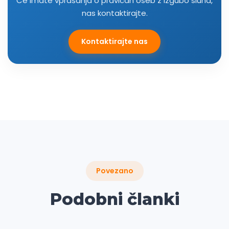
Če imate vprašanja o pravicah oseb z izgubo sluha,
nas kontaktirajte.
Kontaktirajte nas
Povezano
Podobni članki