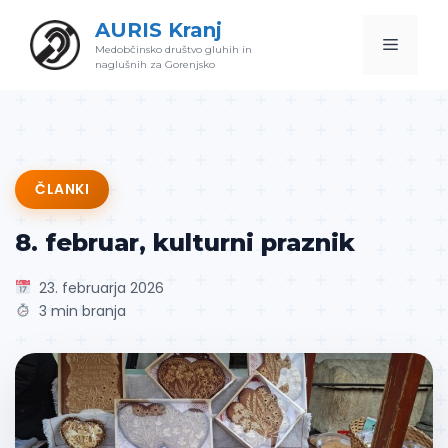
Skip
AURIS Kranj
to
Menu
Medobčinsko društvo gluhih in
content
naglušnih za Gorenjsko
ČLANKI
8. februar, kulturni praznik
23. februarja 2026
3 min branja