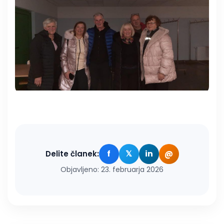
f
𝕏
in
@
Delite članek:
Objavljeno: 23. februarja 2026