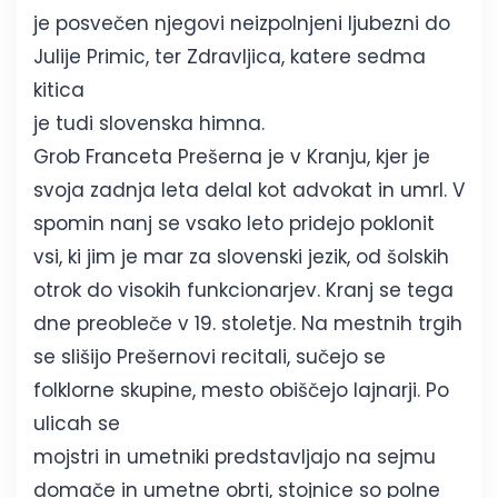
je posvečen njegovi neizpolnjeni ljubezni do
Julije Primic, ter Zdravljica, katere sedma
kitica
je tudi slovenska himna.
Grob Franceta Prešerna je v Kranju, kjer je
svoja zadnja leta delal kot advokat in umrl. V
spomin nanj se vsako leto pridejo poklonit
vsi, ki jim je mar za slovenski jezik, od šolskih
otrok do visokih funkcionarjev. Kranj se tega
dne preobleče v 19. stoletje. Na mestnih trgih
se slišijo Prešernovi recitali, sučejo se
folklorne skupine, mesto obiščejo lajnarji. Po
ulicah se
mojstri in umetniki predstavljajo na sejmu
domače in umetne obrti, stojnice so polne