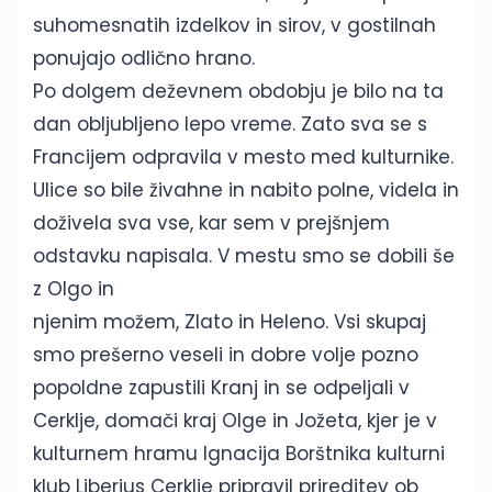
suhomesnatih izdelkov in sirov, v gostilnah
ponujajo odlično hrano.
Po dolgem deževnem obdobju je bilo na ta
dan obljubljeno lepo vreme. Zato sva se s
Francijem odpravila v mesto med kulturnike.
Ulice so bile živahne in nabito polne, videla in
doživela sva vse, kar sem v prejšnjem
odstavku napisala. V mestu smo se dobili še
z Olgo in
njenim možem, Zlato in Heleno. Vsi skupaj
smo prešerno veseli in dobre volje pozno
popoldne zapustili Kranj in se odpeljali v
Cerklje, domači kraj Olge in Jožeta, kjer je v
kulturnem hramu Ignacija Borštnika kulturni
klub Liberius Cerklje pripravil prireditev ob