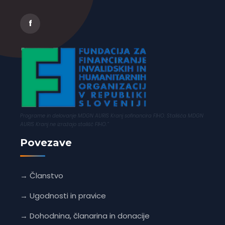
f
Programe in delovanje MDGN AURIS Kranj sofinancira FIHO. Stališča MDGN
AURIS Kranj ne izražajo stališč FIHO.”
Povezave
→ Članstvo
→ Ugodnosti in pravice
→ Dohodnina, članarina in donacije