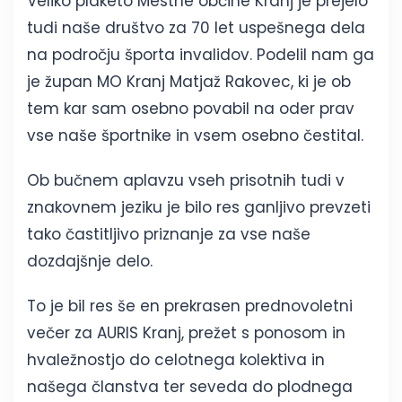
Veliko plaketo Mestne občine Kranj je prejelo
tudi naše društvo za 70 let uspešnega dela
na področju športa invalidov. Podelil nam ga
je župan MO Kranj Matjaž Rakovec, ki je ob
tem kar sam osebno povabil na oder prav
vse naše športnike in vsem osebno čestital.
Ob bučnem aplavzu vseh prisotnih tudi v
znakovnem jeziku je bilo res ganljivo prevzeti
tako častitljivo priznanje za vse naše
dozdajšnje delo.
To je bil res še en prekrasen prednovoletni
večer za AURIS Kranj, prežet s ponosom in
hvaležnostjo do celotnega kolektiva in
našega članstva ter seveda do plodnega