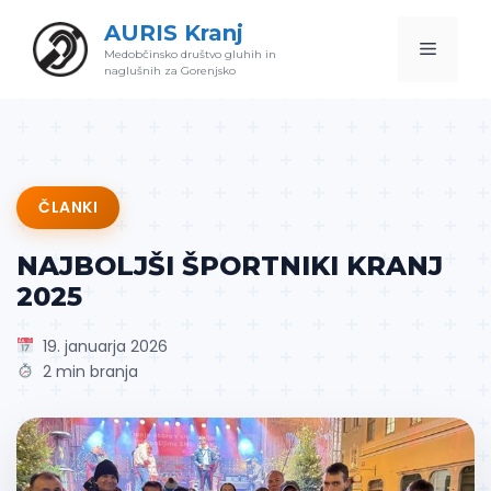
Skip
AURIS Kranj
to
Menu
Medobčinsko društvo gluhih in
content
naglušnih za Gorenjsko
ČLANKI
NAJBOLJŠI ŠPORTNIKI KRANJ
2025
19. januarja 2026
2 min branja