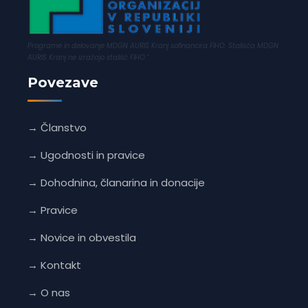
Programe in delovanje MDGN AURIS Kranj sofinancira FIHO. Stališča MDGN
AURIS Kranj ne izražajo stališč FIHO.”
Povezave
→ Članstvo
→ Ugodnosti in pravice
→ Dohodnina, članarina in donacije
→ Pravice
→ Novice in obvestila
→ Kontakt
→ O nas