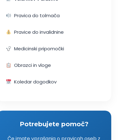
Pravica do tolmača
Pravice do invalidnine
Medicinski pripomočki
Obrazci in vloge
Koledar dogodkov
Potrebujete pomoč?
Če imate vprašanja o pravicah oseb z