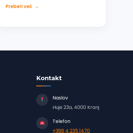
Preberi več
→
Kontakt
Naslov
Huje 23a, 4000 Kranj
Telefon
+386 4 235 1470