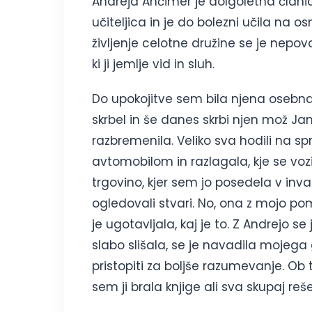
Andreja Ančimer je dolgoletna članica
učiteljica in je do bolezni učila na osn
življenje celotne družine se je nepov
ki ji jemlje vid in sluh.
Do upokojitve sem bila njena osebna 
skrbel in še danes skrbi njen mož Jan
razbremenila. Veliko sva hodili na sp
avtomobilom in razlagala, kje se voz
trgovino, kjer sem jo posedela v inval
ogledovali stvari. No, ona z mojo pom
je ugotavljala, kaj je to. Z Andrejo se
slabo slišala, se je navadila mojega
pristopiti za boljše razumevanje. Ob
sem ji brala knjige ali sva skupaj reše