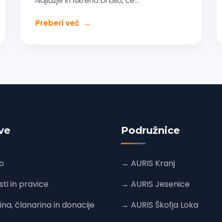
Najlažje in iskreno bi bilo, če…
Preberi več
→
ve
Podružnice
o
→ AURIS Kranj
i in pravice
→ AURIS Jesenice
a, članarina in donacije
→ AURIS Škofja Loka