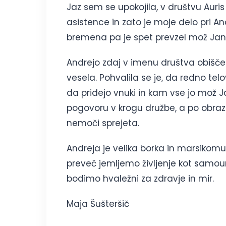
Jaz sem se upokojila, v društvu Auri
asistence in zato je moje delo pri An
bremena pa je spet prevzel mož Jan
Andrejo zdaj v imenu društva obišče
vesela. Pohvalila se je, da redno telo
da pridejo vnuki in kam vse jo mož Ja
pogovoru v krogu družbe, a po obrazni 
nemoči sprejeta.
Andreja je velika borka in marsikomu 
preveč jemljemo življenje kot samo
bodimo hvaležni za zdravje in mir.
Maja Šušteršič