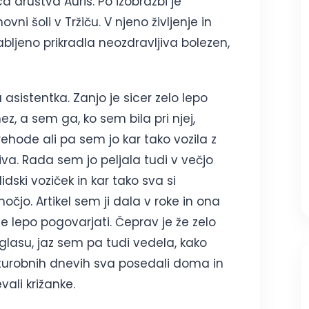
 društva Auris. Po izobrazbi je
ovni šoli v Tržiču. V njeno življenje in
abljeno prikradla neozdravljiva bolezen,
asistentka. Zanjo je sicer zelo lepo
ez, a sem ga, ko sem bila pri njej,
rehode ali pa sem jo kar tako vozila z
iva. Rada sem jo peljala tudi v večjo
idski voziček in kar tako sva si
očjo. Artikel sem ji dala v roke in ona
 je lepo pogovarjati. Čeprav je že zelo
 glasu, jaz sem pa tudi vedela, kako
 turobnih dnevih sva posedali doma in
vali križanke.