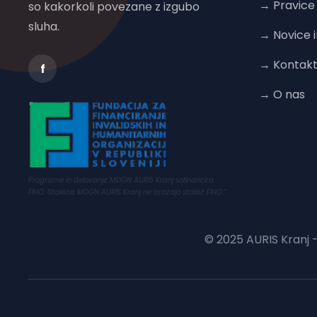
→ Pravice
so kakorkoli povezane z izgubo
sluha.
→ Novice i
→ Kontak
f
→ O nas
Programe in delovanje MDGN AURIS Kranj sofinancira
FIHO. Stališča MDGN AURIS Kranj ne izražajo stališč FIHO.”
© 2025 AURIS Kranj -