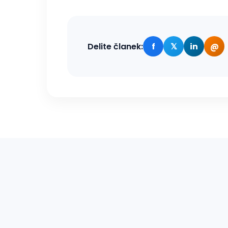
Delite članek:
f
𝕏
in
@