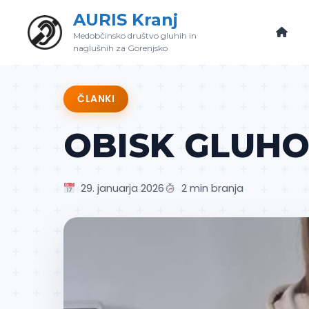
Skip
AURIS Kranj
to
Medobčinsko društvo gluhih in
content
naglušnih za Gorenjsko
ČLANKI
OBISK GLUHO
29. januarja 2026
2 min branja