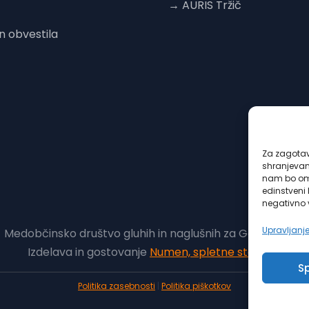
→ AURIS Tržič
n obvestila
t
Za zagotavl
shranjevan
nam bo omo
edinstveni 
negativno v
Upravljanje
 Medobčinsko društvo gluhih in naglušnih za Gorenjsko. V
Izdelava in gostovanje
Numen, spletne storitve
.
S
Politika zasebnosti
|
Politika piškotkov