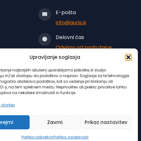
E-pošta
info@auris.si
Delovni čas
Odvisno od podružnice
Upravljanje soglasja
janje najboljših izkušenj uporabljamo piškotke, ki služijo
ju in/ali dostopu do podatkov o napravi. Soglasje za te tehnologije
gočilo obdelavo podatkov, kot so vedenje pri brskanju ali
ID-ji, na tem spletnem mestu. Neprivolitev ali preklic privolitve lahko
pliva na nekatere zmožnosti in funkcije.
 storitev
se pravice pridržane.
prejmi
Zavrni
Prikaz nastavitev
Politika piškotkov
Politika zasebnosti