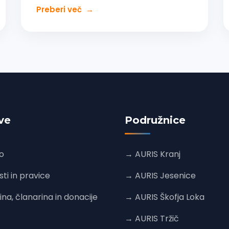
Preberi več
→
ve
Podružnice
o
→ AURIS Kranj
i in pravice
→ AURIS Jesenice
a, članarina in donacije
→ AURIS Škofja Loka
→ AURIS Tržič