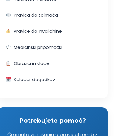
Pravica do tolmača
Pravice do invalidnine
Medicinski pripomočki
Obrazci in vloge
Koledar dogodkov
Potrebujete pomoč?
Če imate vprašanja o pravicah oseb z