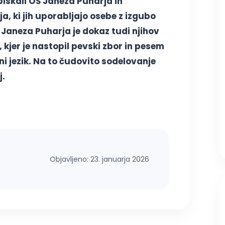
biskali OŠ Janeza Puharja in
 ki jih uporabljajo osebe z izgubo
 Janeza Puharja je dokaz tudi njihov
, kjer je nastopil pevski zbor in pesem
ni jezik. Na to čudovito sodelovanje
j.
Objavljeno: 23. januarja 2026