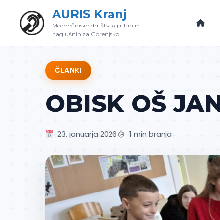
Skip
AURIS Kranj
to
Medobčinsko društvo gluhih in
content
naglušnih za Gorenjsko
ČLANKI
OBISK OŠ JA
23. januarja 2026
1 min branja