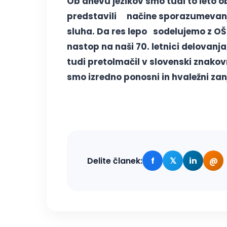
Ob dnevu jezikov smo tudi to leto o
predstavili načine sporazumevanja,
sluha. Da res lepo sodelujemo z OŠ
nastop na naši 70. letnici delovanja
tudi pretolmačil v slovenski znakov
smo izredno ponosni in hvaležni zan
Delite članek:
f
𝕏
in
@