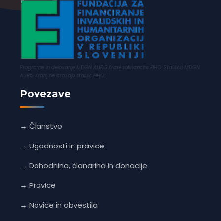
Programe in delovanje MDGN AURIS Kranj sofinancira FIHO. Stališča MDGN
AURIS Kranj ne izražajo stališč FIHO.”
Povezave
→ Članstvo
→ Ugodnosti in pravice
→ Dohodnina, članarina in donacije
→ Pravice
→ Novice in obvestila