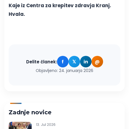
Kaje iz Centra za krepitev zdravja Kranj.
Hvala.
f
𝕏
in
@
Delite članek:
Objavljeno: 24. januarja 2026
Zadnje novice
13. Jul 2026