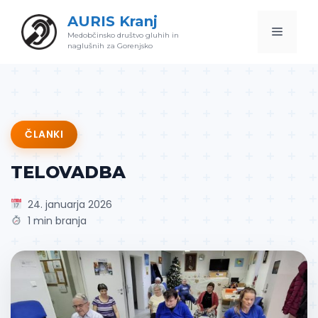
Skip
AURIS Kranj
to
Menu
Medobčinsko društvo gluhih in
content
naglušnih za Gorenjsko
ČLANKI
TELOVADBA
24. januarja 2026
1 min branja