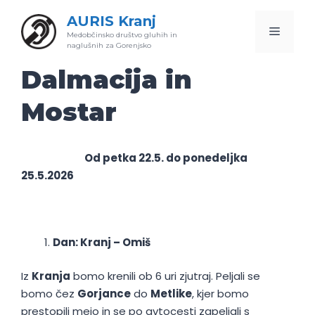
Skip
AURIS Kranj
to
Menu
Medobčinsko društvo gluhih in
content
naglušnih za Gorenjsko
Dalmacija in
Mostar
Od petka 22.5. do ponedeljka
25.5.2026
Dan: Kranj – Omiš
Iz
Kranja
bomo krenili ob 6 uri zjutraj. Peljali se
bomo čez
Gorjance
do
Metlike
, kjer bomo
prestopili mejo in se po avtocesti zapeljali s