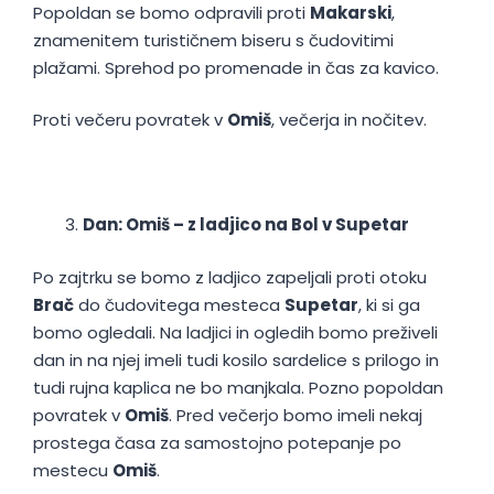
Popoldan se bomo odpravili proti
Makarski
,
znamenitem turističnem biseru s čudovitimi
plažami. Sprehod po promenade in čas za kavico.
Proti večeru povratek v
Omiš
, večerja in nočitev.
Dan: Omiš – z ladjico na Bol v Supetar
Po zajtrku se bomo z ladjico zapeljali proti otoku
Brač
do čudovitega mesteca
Supetar
, ki si ga
bomo ogledali. Na ladjici in ogledih bomo preživeli
dan in na njej imeli tudi kosilo sardelice s prilogo in
tudi rujna kaplica ne bo manjkala. Pozno popoldan
povratek v
Omiš
. Pred večerjo bomo imeli nekaj
prostega časa za samostojno potepanje po
mestecu
Omiš
.