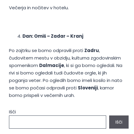
Večerja in nočitev v hotelu.
Dan: Omiš – Zadar – Kranj
Po zajtrku se bomo odpravili proti
Zadru
,
čudovitem mestu v obzidju, kulturna zgodovinskim
spomenikom
Dalmacije
, ki si ga bomo ogledali. Na
rivi si bomo ogledali tudi čudovite orgle, ki jih
poganja veter. Po ogledih bomo imeli kosilo in nato
se bomo počasi odpravili proti
Sloveniji
, kamor
bomo prispeli v večernih urah.
Išči
Išči