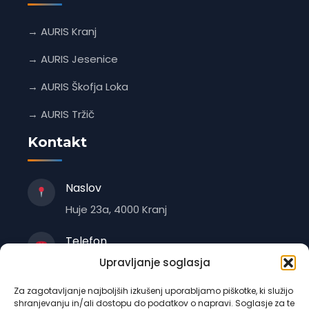
→ AURIS Kranj
→ AURIS Jesenice
→ AURIS Škofja Loka
→ AURIS Tržič
Kontakt
Naslov
Huje 23a, 4000 Kranj
Telefon
Upravljanje soglasja
+386 4 235 1470
Za zagotavljanje najboljših izkušenj uporabljamo piškotke, ki služijo
E-pošta
shranjevanju in/ali dostopu do podatkov o napravi. Soglasje za te