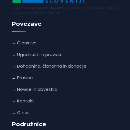
Programe in delovanje MDGN AURIS Kranj sofinancira FIHO. Stališča MDGN
AURIS Kranj ne izražajo stališč FIHO.”
Povezave
→ Članstvo
→ Ugodnosti in pravice
→ Dohodnina, članarina in donacije
→ Pravice
→ Novice in obvestila
→ Kontakt
→ O nas
Podružnice