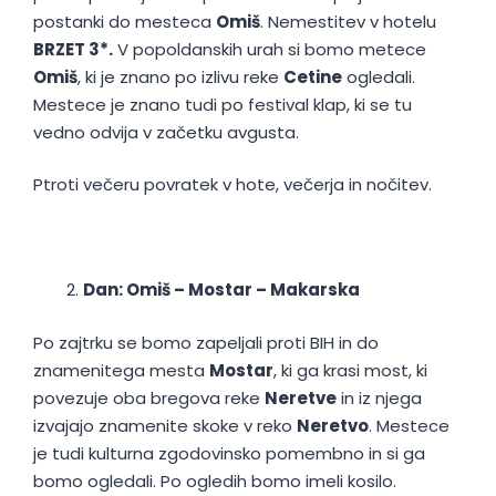
postanki do mesteca
Omiš
. Nemestitev v hotelu
BRZET 3*.
V popoldanskih urah si bomo metece
Omiš
, ki je znano po izlivu reke
Cetine
ogledali.
Mestece je znano tudi po festival klap, ki se tu
vedno odvija v začetku avgusta.
Ptroti večeru povratek v hote, večerja in nočitev.
Dan: Omiš – Mostar – Makarska
Po zajtrku se bomo zapeljali proti BIH in do
znamenitega mesta
Mostar
, ki ga krasi most, ki
povezuje oba bregova reke
Neretve
in iz njega
izvajajo znamenite skoke v reko
Neretvo
. Mestece
je tudi kulturna zgodovinsko pomembno in si ga
bomo ogledali. Po ogledih bomo imeli kosilo.