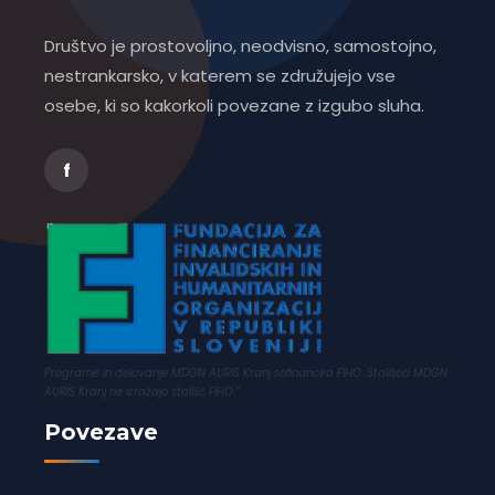
Društvo je prostovoljno, neodvisno, samostojno,
nestrankarsko, v katerem se združujejo vse
osebe, ki so kakorkoli povezane z izgubo sluha.
f
Programe in delovanje MDGN AURIS Kranj sofinancira FIHO. Stališča MDGN
AURIS Kranj ne izražajo stališč FIHO.”
Povezave