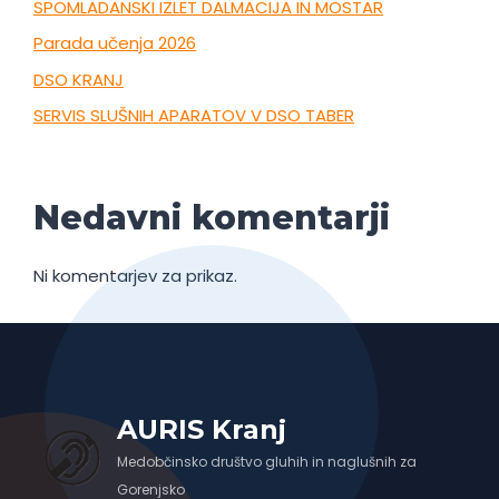
SPOMLADANSKI IZLET DALMACIJA IN MOSTAR
Parada učenja 2026
DSO KRANJ
SERVIS SLUŠNIH APARATOV V DSO TABER
Nedavni komentarji
Ni komentarjev za prikaz.
AURIS Kranj
Medobčinsko društvo gluhih in naglušnih za
Gorenjsko