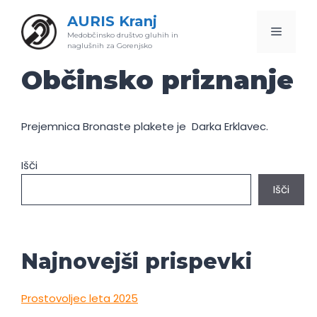
Skip
AURIS Kranj
to
Menu
Medobčinsko društvo gluhih in
content
naglušnih za Gorenjsko
Občinsko priznanje
Prejemnica Bronaste plakete je Darka Erklavec.
Išči
Išči
Najnovejši prispevki
Prostovoljec leta 2025