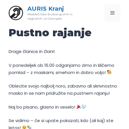
Skip
AURIS Kranj
to
Menu
Medobčinsko društvo gluhih in
content
naglušnih za Gorenjsko
Pustno rajanje
Drage članice in člani!
V ponedeljek ob 16.00 odganjamo zimo in kličemo
pomlad – z maskami, smehom in dobro voljo!
Oblecite svojo najbolj noro, zabavno ali skrivnostno
masko in se nam pridružite na pustnem rajanju!
Naj bo pisano, glasno in veselo!
Se vidimo – če si upate pokazati, kdo (ali kaj) ste
letos!