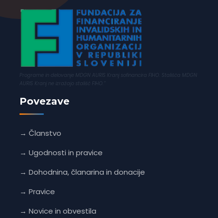
Programe in delovanje MDGN AURIS Kranj sofinancira FIHO. Stališča MDGN
AURIS Kranj ne izražajo stališč FIHO.”
Povezave
→ Članstvo
→ Ugodnosti in pravice
→ Dohodnina, članarina in donacije
→ Pravice
→ Novice in obvestila