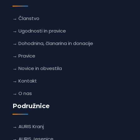
→ Članstvo
→ Ugodnosti in pravice
→ Dohodnina, članarina in donacije
→ Pravice
→ Novice in obvestila
→ Kontakt
→ O nas
Podružnice
→ AURIS Kranj
→ AURIS Jesenice