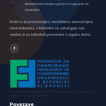
Medobčinsko društvo gluhih in naglušnih za
Gorenjsko
Društvo je prostovoljno, neodvisno, samostojno,
nestrankarsko, v katerem se združujejo vse
osebe, ki so kakorkoli povezane z izgubo sluha.
f
Programe in delovanje MDGN AURIS Kranj sofinancira FIHO. Stališča MDGN
AURIS Kranj ne izražajo stališč FIHO.”
Povezave