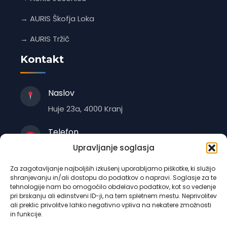
→ AURIS Škofja Loka
→ AURIS Tržič
Kontakt
Naslov
Huje 23a, 4000 Kranj
Telefon
+386 4 235 1470
Upravljanje soglasja
Za zagotavljanje najboljših izkušenj uporabljamo piškotke, ki služijo
E-pošta
shranjevanju in/ali dostopu do podatkov o napravi. Soglasje za te
info@auris.si
tehnologije nam bo omogočilo obdelavo podatkov, kot so vedenje
pri brskanju ali edinstveni ID-ji, na tem spletnem mestu. Neprivolitev
ali preklic privolitve lahko negativno vpliva na nekatere zmožnosti
Delovni čas
in funkcije.
Odvisno od podružnice