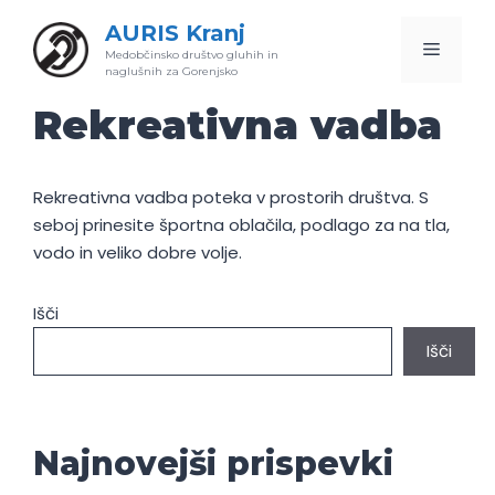
Skip
AURIS Kranj
to
Menu
Medobčinsko društvo gluhih in
content
naglušnih za Gorenjsko
Rekreativna vadba
Rekreativna vadba poteka v prostorih društva. S
seboj prinesite športna oblačila, podlago za na tla,
vodo in veliko dobre volje.
Išči
Išči
Najnovejši prispevki