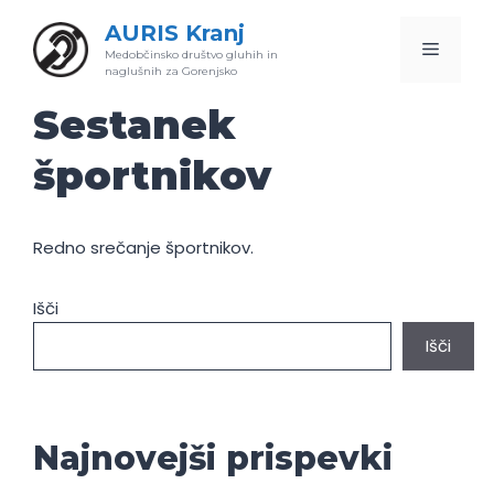
Skip
AURIS Kranj
to
Menu
Medobčinsko društvo gluhih in
content
naglušnih za Gorenjsko
Sestanek
športnikov
Redno srečanje športnikov.
Išči
Išči
Najnovejši prispevki