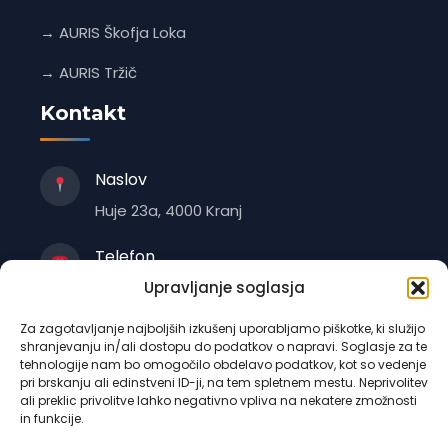
→ AURIS Škofja Loka
→ AURIS Tržič
Kontakt
Naslov
Huje 23a, 4000 Kranj
Telefon
+386 4 235 1470
Upravljanje soglasja
Za zagotavljanje najboljših izkušenj uporabljamo piškotke, ki služijo
E-pošta
shranjevanju in/ali dostopu do podatkov o napravi. Soglasje za te
info@auris.si
tehnologije nam bo omogočilo obdelavo podatkov, kot so vedenje
pri brskanju ali edinstveni ID-ji, na tem spletnem mestu. Neprivolitev
ali preklic privolitve lahko negativno vpliva na nekatere zmožnosti
Delovni čas
in funkcije.
Odvisno od podružnice