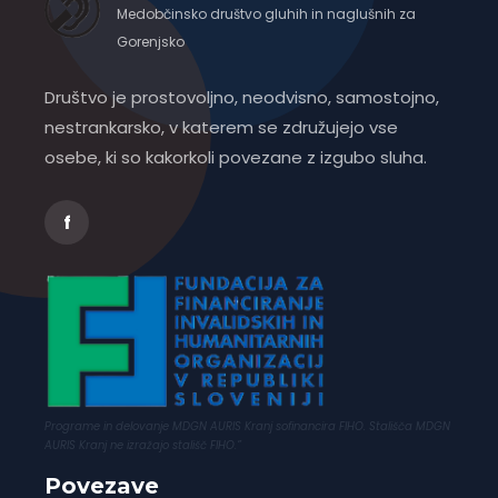
Medobčinsko društvo gluhih in naglušnih za
Gorenjsko
Društvo je prostovoljno, neodvisno, samostojno,
nestrankarsko, v katerem se združujejo vse
osebe, ki so kakorkoli povezane z izgubo sluha.
f
Programe in delovanje MDGN AURIS Kranj sofinancira FIHO. Stališča MDGN
AURIS Kranj ne izražajo stališč FIHO.”
Povezave