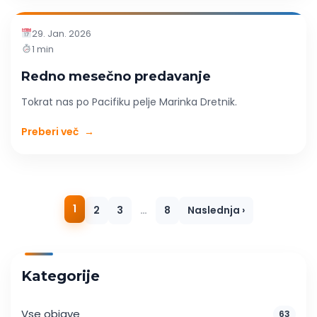
29. Jan. 2026
1 min
Redno mesečno predavanje
Tokrat nas po Pacifiku pelje Marinka Dretnik.
Preberi več
→
1
2
3
…
8
Naslednja ›
Kategorije
Vse objave
63