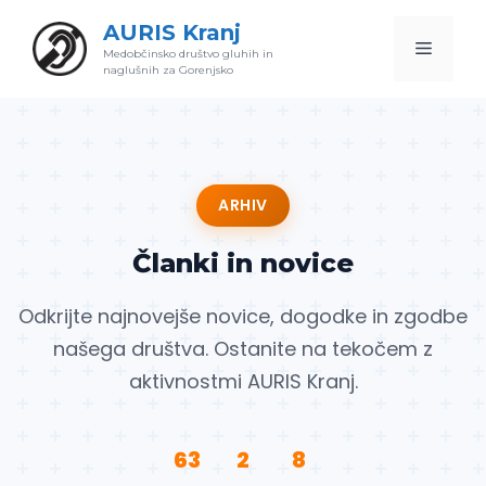
Skip
AURIS Kranj
to
Menu
Medobčinsko društvo gluhih in
content
naglušnih za Gorenjsko
ARHIV
Članki in novice
Odkrijte najnovejše novice, dogodke in zgodbe
našega društva. Ostanite na tekočem z
aktivnostmi AURIS Kranj.
63
2
8