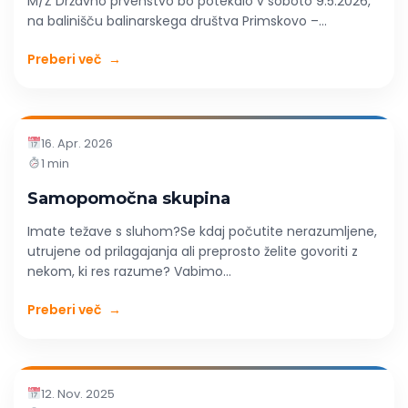
M/Ž Državno prvenstvo bo potekalo v soboto 9.5.2026,
na balinišču balinarskega društva Primskovo –...
Preberi več
→
16. Apr. 2026
1 min
Samopomočna skupina
Imate težave s sluhom?Se kdaj počutite nerazumljene,
utrujene od prilagajanja ali preprosto želite govoriti z
nekom, ki res razume? Vabimo...
Preberi več
→
12. Nov. 2025