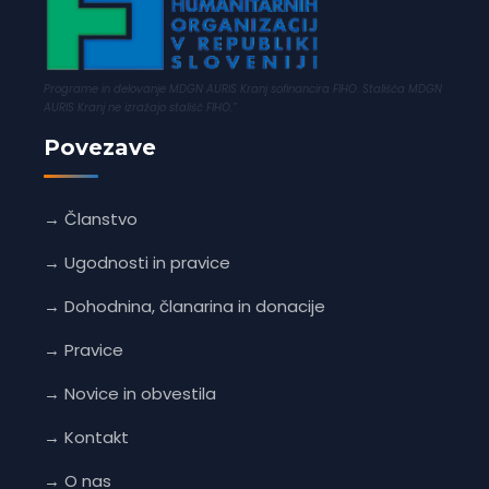
Programe in delovanje MDGN AURIS Kranj sofinancira FIHO. Stališča MDGN
AURIS Kranj ne izražajo stališč FIHO.”
Povezave
→ Članstvo
→ Ugodnosti in pravice
→ Dohodnina, članarina in donacije
→ Pravice
→ Novice in obvestila
→ Kontakt
→ O nas