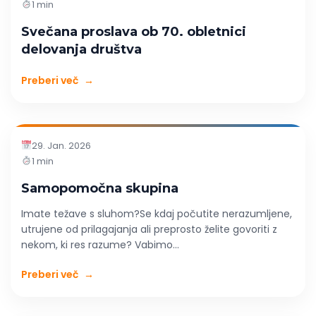
1 min
Svečana proslava ob 70. obletnici
delovanja društva
Preberi več
→
29. Jan. 2026
1 min
Samopomočna skupina
Imate težave s sluhom?Se kdaj počutite nerazumljene,
utrujene od prilagajanja ali preprosto želite govoriti z
nekom, ki res razume? Vabimo...
Preberi več
→