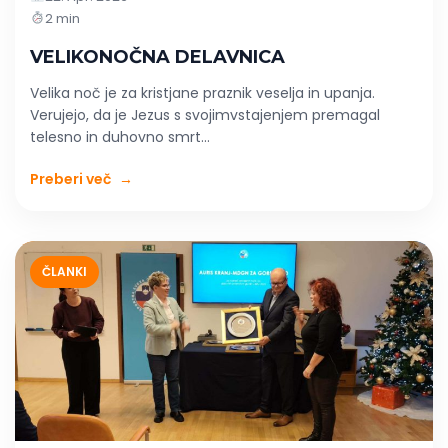
2 min
VELIKONOČNA DELAVNICA
Velika noč je za kristjane praznik veselja in upanja.
Verujejo, da je Jezus s svojimvstajenjem premagal
telesno in duhovno smrt...
Preberi več
→
ČLANKI