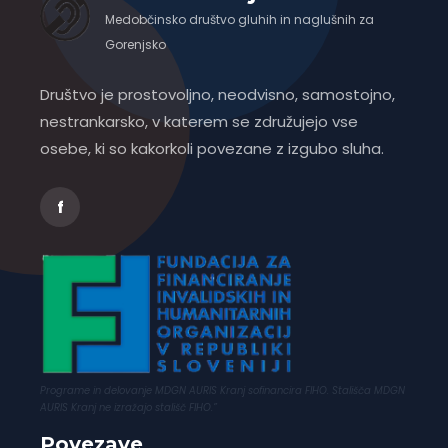
Medobčinsko društvo gluhih in naglušnih za
Gorenjsko
Društvo je prostovoljno, neodvisno, samostojno,
nestrankarsko, v katerem se združujejo vse
osebe, ki so kakorkoli povezane z izgubo sluha.
f
Programe in delovanje MDGN AURIS Kranj sofinancira FIHO. Stališča MDGN
AURIS Kranj ne izražajo stališč FIHO.”
Povezave