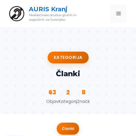
Skip
AURIS Kranj
to
Menu
Medobčinsko društvo gluhih in
content
naglušnih za Gorenjsko
KATEGORIJA
Članki
63
2
8
Objav
Kategorij
Značk
Članki