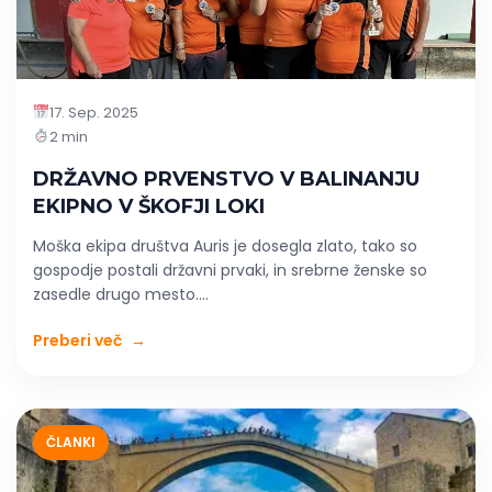
17. Sep. 2025
2 min
DRŽAVNO PRVENSTVO V BALINANJU
EKIPNO V ŠKOFJI LOKI
Moška ekipa društva Auris je dosegla zlato, tako so
gospodje postali državni prvaki, in srebrne ženske so
zasedle drugo mesto....
Preberi več
→
ČLANKI