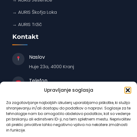
→ AURIS Škofja Loka
→ AURIS Tržič
Kontakt
Naslov
Huje 23a, 4000 Kranj
Telefon
+386 4 235 1470
Upravljanje soglasja
Za zagotavljanje najboljših izkušenj uporabljamo piškotke, ki služijo
E-pošta
shranjevanju in/ali dostopu do podatkov o napravi. Soglasje za te
info@auris.si
tehnologije nam bo omogočilo obdelavo podatkov, kot so vedenje
pri brskanju ali edinstveni ID-ji, na tem spletnem mestu. Neprivolitev
ali preklic privolitve lahko negativno vpliva na nekatere zmožnosti
Delovni čas
in funkcije.