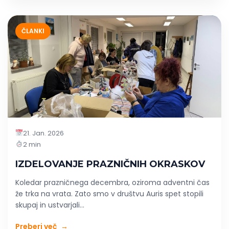
ČLANKI
21. Jan. 2026
2 min
IZDELOVANJE PRAZNIČNIH OKRASKOV
Koledar prazničnega decembra, oziroma adventni čas
že trka na vrata. Zato smo v društvu Auris spet stopili
skupaj in ustvarjali...
Preberi več
→