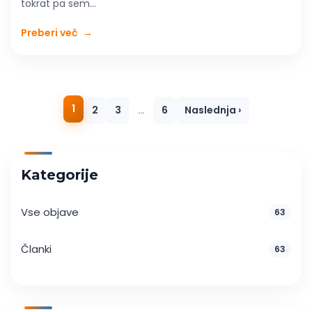
tokrat pa sem...
Preberi več
→
1
2
3
…
6
Naslednja ›
Kategorije
Vse objave
63
Članki
63