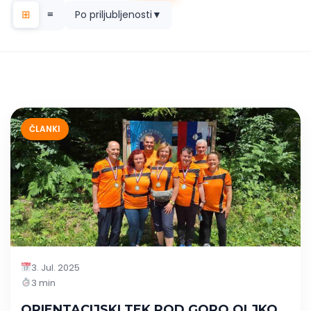
⊞
≡
Po priljubljenosti
▼
ČLANKI
3. Jul. 2025
3 min
ORIENTACIJSKI TEK POD GORO OLJKO