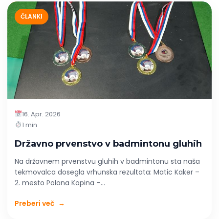
ČLANKI
16. Apr. 2026
1 min
Državno prvenstvo v badmintonu gluhih
Na državnem prvenstvu gluhih v badmintonu sta naša
tekmovalca dosegla vrhunska rezultata: Matic Kaker –
2. mesto Polona Kopina –...
Preberi več
→